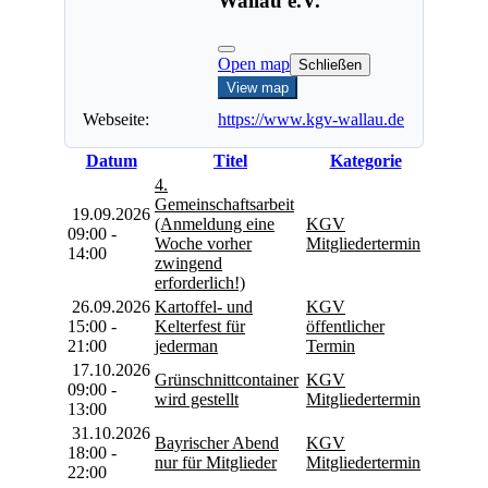
Wallau e.V.
Open map
Schließen
View map
Webseite:
https://www.kgv-wallau.de
Datum
Titel
Kategorie
4.
Gemeinschaftsarbeit
19.09.2026
(Anmeldung eine
KGV
09:00 -
Woche vorher
Mitgliedertermin
14:00
zwingend
erforderlich!)
26.09.2026
Kartoffel- und
KGV
15:00 -
Kelterfest für
öffentlicher
21:00
jederman
Termin
17.10.2026
Grünschnittcontainer
KGV
09:00 -
wird gestellt
Mitgliedertermin
13:00
31.10.2026
Bayrischer Abend
KGV
18:00 -
nur für Mitglieder
Mitgliedertermin
22:00